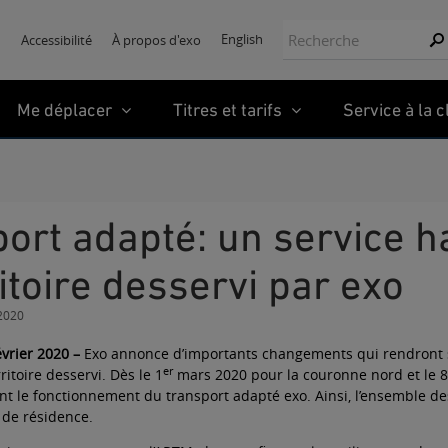
Recherche:
English
Accessibilité
À propos d'exo
Re
Me déplacer
Titres et tarifs
Service à la c
ritoire desservi par exo
 2020
évrier 2020 –
Exo annonce d’importants changements qui rendront s
er
ritoire desservi. Dès le 1
mars 2020 pour la couronne nord et le 8
nt le fonctionnement du transport adapté exo. Ainsi, l’ensemble des
 de résidence.