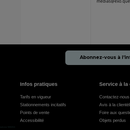
medias@exo.que
Abonnez-vous à l’in
Infos pratiques
Service à la 
Tarifs en vigueur
Contactez-nous
Stationnements incitatifs
Avis à la clientè
Points de vente
Foire aux quest
Accessibilité
Objets perdus
wakasa WAKASA