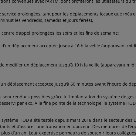
ations convenues avec l’ARTM, dont profiteront les utilisateurs du
 service prolongées, tant pour les déplacements locaux que métrop
 minuit les vendredis, samedis et jours fériés);
centre d’appel prolongées les soirs et les fins de semaine;
n d’un déplacement acceptée jusqu'à 16 h la veille (auparavant mid
é de modifier un déplacement jusqu’à 19 h la veille (auparavant mid
d'un déplacement acceptée jusqu'à 60 minutes avant l'heure de dép
s sont rendues possibles grâce à l’implantation du système de 
e desservi par exo. À la fine pointe de la technologie, le système HO
u système HOD a été testée depuis mars 2018 dans le secteur des L
itants et d’assurer une transition en douceur. Des membres de l’équ
plus d’un an. Leur expertise permettra de soutenir leurs collègues 