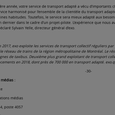
ière année, votre service de transport adapté a vécu d’important
ervice harmonisé pour l’ensemble de la clientèle du transport ad
ines habitudes. Toutefois, le service sera mieux adapté aux besoins
’an dernier dans le cadre d’un projet-pilote. L’expérience que nous
éclaré Sylvain Yelle, directeur général d’exo.
n 2017, exo exploite les services de transport collectif réguliers 
 le réseau de trains de la région métropolitaine de Montréal. Le rés
ignes de taxibus. Deuxième plus grand exploitant de transport coll
acements en 2018, dont près de 700 000 en transport adapté.
exo.
-30-
 médias :
ce
lations médias
64, poste 4057