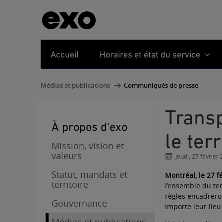
Accueil
Horaires et état du service
Médias et publications
Communiqués de presse
Transport adapté: un service harmonisé sur tout
À propos d'exo
le ter
Mission, vision et
valeurs
jeudi, 27 février
Statut, mandats et
Montréal, le 27 f
territoire
l’ensemble du ter
règles encadrero
Gouvernance
importe leur lieu