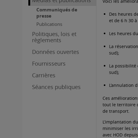
Médias et publications
Voici les amélior
Communiqués de
Des heures de
presse
et de 6 h 30 à
Publications
Politiques, lois et
Les heures du 
règlements
La réservatio
Données ouvertes
sud);
Fournisseurs
La possibilit
sud);
Carrières
L’annulation 
Séances publiques
Ces amélioration
tout le territoir
de transport.
L’implantation d
minimiser les irr
avec HOD depuis 