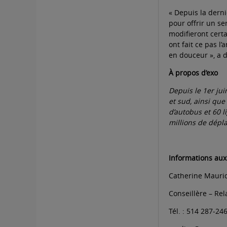
« Depuis la dern
pour offrir un s
modifieront certa
ont fait ce pas l
en douceur », a d
À propos d’exo
Depuis le 1er jui
et sud, ainsi que
d’autobus et 60 l
millions de dépl
Informations aux
Catherine Mauri
Conseillère – Re
Tél. : 514 287-24