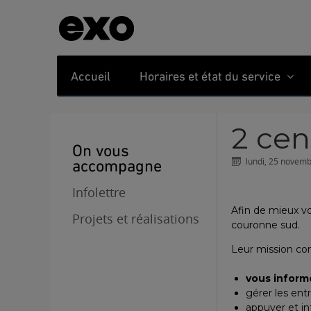
Accueil
Horaires et état du service
2 ce
On vous
lundi, 25 novem
accompagne
Infolettre
Afin de mieux vo
Projets et réalisations
couronne sud.
Leur mission con
vous inform
gérer les ent
appuyer et in