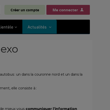
Me connecter
Créer un compte
chercher
lientèle
Actualités
 exo
autobus : un dans la couronne nord et un dans la
ent, elle consiste à :
n de mieux vous
communiquer l’information