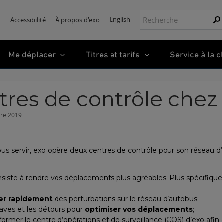
Recherche:
English
Accessibilité
À propos d'exo
Re
Me déplacer
Titres et tarifs
Service à la c
ntres de contrôle chez
bre 2019
us servir, exo opère deux centres de contrôle pour son réseau d’
siste à rendre vos déplacements plus agréables. Plus spécifiquem
er rapidement
des perturbations sur le réseau d’autobus;
raves et les détours pour
optimiser vos déplacements
;
former le centre d’opérations et de surveillance (COS) d’exo afi