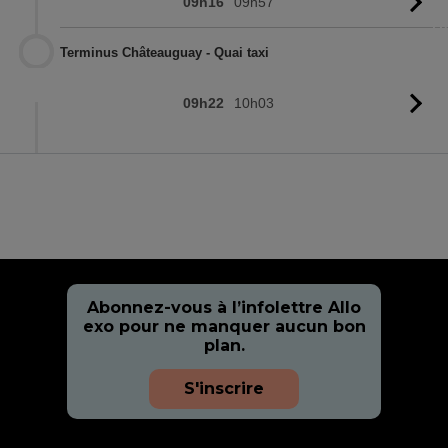
09h16
09h57
Vo
l'
Terminus Châteauguay - Quai taxi
09h22
10h03
Vo
l'
Abonnez-vous à l’infolettre Allo
exo pour ne manquer aucun bon
plan.
S'inscrire