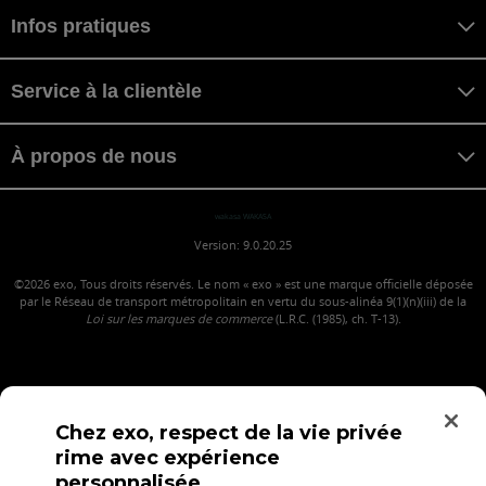
Infos pratiques
Service à la clientèle
À propos de nous
wakasa WAKASA
Version: 9.0.20.25
©2026
exo, Tous droits réservés. Le nom « exo » est une marque officielle déposée
par le Réseau de transport métropolitain en vertu du sous-alinéa 9(1)(n)(iii) de la
Loi sur les marques de commerce
(L.R.C. (1985), ch. T-13).
Chez exo, respect de la vie privée
rime avec expérience
personnalisée