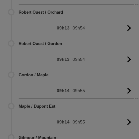
l'
Robert Ouest / Orchard
09h13
09h54
Vo
l'
Robert Ouest / Gordon
09h13
09h54
Vo
l'
Gordon / Maple
09h14
09h55
Vo
l'
Maple / Dupont Est
09h14
09h55
Vo
l'
Gilmour / Mountain