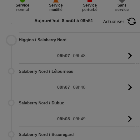
Service
Sans
Service
Service
perturbé
service
normal
modifié
Aujourd'hui, 8 août à 08h51
Actualiser
Higgins / Salaberry Nord
09h07
09h48
Vo
l'
Salaberry Nord / Létourneau
09h07
09h48
Vo
l'
Salaberry Nord / Dubuc
09h08
09h49
Vo
l'
Salaberry Nord / Beauregard