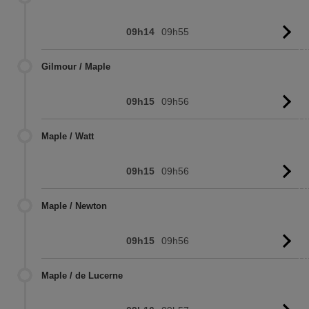
09h14
09h55
Vo
l'
Gilmour / Maple
09h15
09h56
Vo
l'
Maple / Watt
09h15
09h56
Vo
l'
Maple / Newton
09h15
09h56
Vo
l'
Maple / de Lucerne