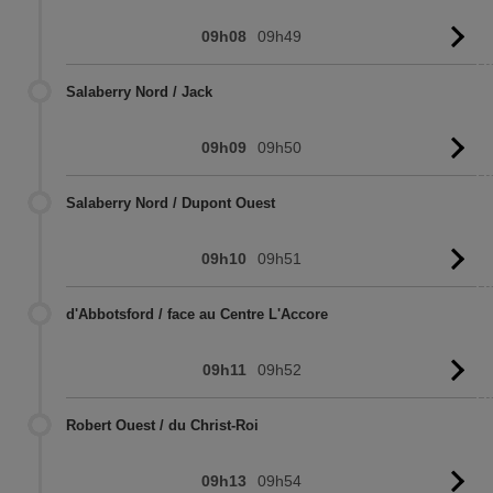
09h08
09h49
Vo
l'
Salaberry Nord / Jack
09h09
09h50
Vo
l'
Salaberry Nord / Dupont Ouest
09h10
09h51
Vo
l'
d'Abbotsford / face au Centre L'Accore
09h11
09h52
Vo
l'
Robert Ouest / du Christ-Roi
09h13
09h54
Vo