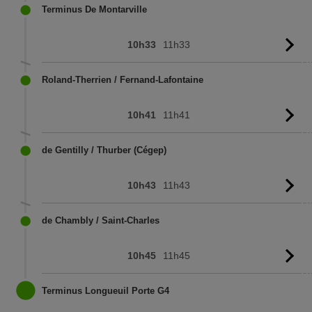
Terminus De Montarville
10h33
11h33
Vo
l'
Roland-Therrien / Fernand-Lafontaine
10h41
11h41
Vo
l'
de Gentilly / Thurber (Cégep)
10h43
11h43
Vo
l'
de Chambly / Saint-Charles
10h45
11h45
Vo
l'
Terminus Longueuil Porte G4