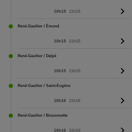
10h15
11h15
Vo
l'
René-Gaultier / Émond
10h15
11h15
Vo
l'
René-Gaultier / Dalpé
10h15
11h15
Vo
l'
René-Gaultier / Saint-Eugène
10h16
11h16
Vo
l'
René-Gaultier / Bissonnette
10h16
11h16
Vo