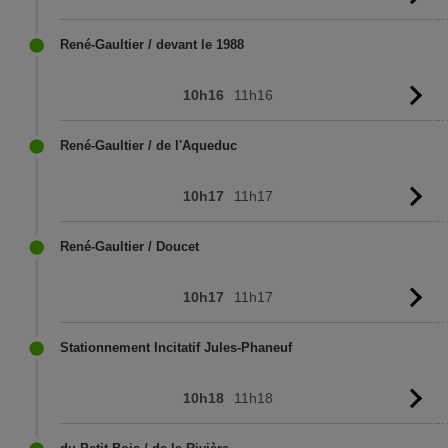
l'
René-Gaultier / devant le 1988
10h16
11h16
Vo
l'
René-Gaultier / de l'Aqueduc
10h17
11h17
Vo
l'
René-Gaultier / Doucet
10h17
11h17
Vo
l'
Stationnement Incitatif Jules-Phaneuf
10h18
11h18
Vo
l'