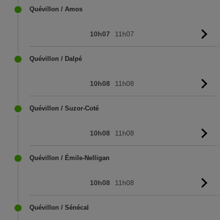
Quévillon / Amos
10h07
11h07
Vo
l'
Quévillon / Dalpé
10h08
11h08
Vo
l'
Quévillon / Suzor-Coté
10h08
11h08
Vo
l'
Quévillon / Émile-Nelligan
10h08
11h08
Vo
l'
Quévillon / Sénécal