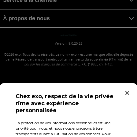
À propos de nous
wakasa WAKASA
Version: 9.0.20.25
©2026
exo, Tous droits réservés. Le nom « exo » est une marque officielle déposée
par le Réseau de transport métropolitain en vertu du sous-alinéa 9(1)(n)(iii) de la
Loi sur les marques de commerce
(L.R.C. (1985), ch. T-13).
Chez exo, respect de la vie privée
rime avec expérience
personnalisée
La protection de vos informations personnelles est une
Confidentialité
Conditions d'utilisation
Accès employés
priorité pour nous, et nous nous engageons à être
transparents quant à l’utilisation de vos données. Pour