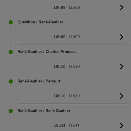
10h09
11h09
Vo
l'
Quévillon / René-Gaultier
10h09
11h09
Vo
l'
René-Gaultier / Charles-Primeau
10h10
11h10
Vo
l'
René-Gaultier / Perrault
10h10
11h10
Vo
l'
René-Gaultier / René-Gaultier
10h11
11h11
Vo