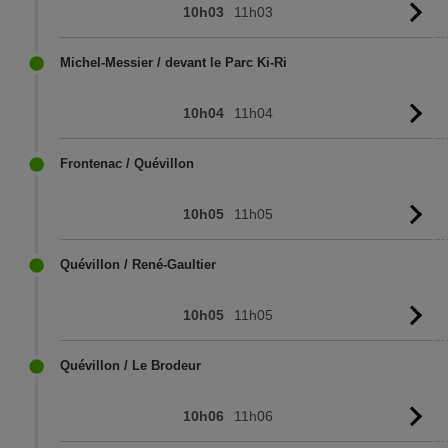
10h03
11h03
Vo
l'
Michel-Messier / devant le Parc Ki-Ri
10h04
11h04
Vo
l'
Frontenac / Quévillon
10h05
11h05
Vo
l'
Quévillon / René-Gaultier
10h05
11h05
Vo
l'
Quévillon / Le Brodeur
10h06
11h06
Vo
l'