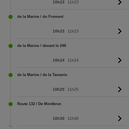
10h23
11h23
Vo
l'
de la Marine / du Froment
10h23
11h23
Vo
l'
de la Marine / devant le 248
10h24
11h24
Vo
l'
de la Marine / de la Tasserie
10h25
11h25
Vo
l'
Route 132 / De Montbrun
10h30
11h30
Vo
l'