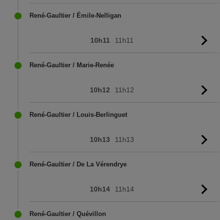
l'
René-Gaultier / Émile-Nelligan
10h11
11h11
Vo
l'
René-Gaultier / Marie-Renée
10h12
11h12
Vo
l'
René-Gaultier / Louis-Berlinguet
10h13
11h13
Vo
l'
René-Gaultier / De La Vérendrye
10h14
11h14
Vo
l'
René-Gaultier / Quévillon