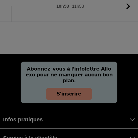
10h53
11h53
Vo
l'
Abonnez-vous à l’infolettre Allo
exo pour ne manquer aucun bon
plan.
S'inscrire
Infos pratiques
Service à la clientèle