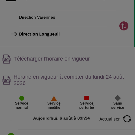
Direction Varennes
Direction Longueuil
Attention,
Télécharger l'horaire en vigueur
contenu
PDF,
Attention,
Horaire en vigueur à compter du lundi 24 août
contenu
2026
PDF,
Service
Sans
Service
Service
perturbé
service
normal
modifié
Aujourd'hui, 6 août à 09h54
Actualiser