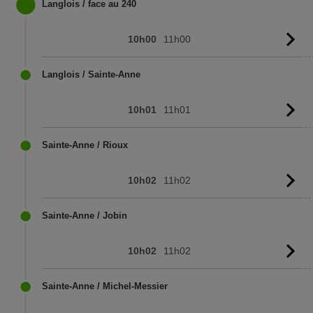
Langlois / face au 240
10h00
11h00
Vo
l'
Langlois / Sainte-Anne
10h01
11h01
Vo
l'
Sainte-Anne / Rioux
10h02
11h02
Vo
l'
Sainte-Anne / Jobin
10h02
11h02
Vo
l'
Sainte-Anne / Michel-Messier