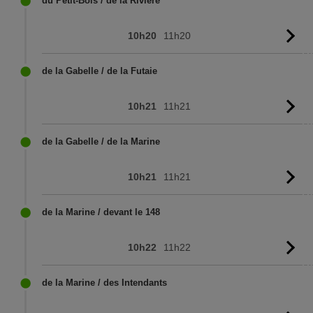
du Petit-Bois / de la Rivière
10h20
11h20
Vo
l'
de la Gabelle / de la Futaie
10h21
11h21
Vo
l'
de la Gabelle / de la Marine
10h21
11h21
Vo
l'
de la Marine / devant le 148
10h22
11h22
Vo
l'
de la Marine / des Intendants