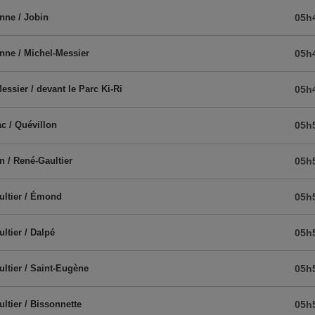
nne / Jobin
05h
nne / Michel-Messier
05h
essier / devant le Parc Ki-Ri
05h
c / Quévillon
05h
n / René-Gaultier
05h
ultier / Émond
05h
ltier / Dalpé
05h
ltier / Saint-Eugène
05h
ltier / Bissonnette
05h