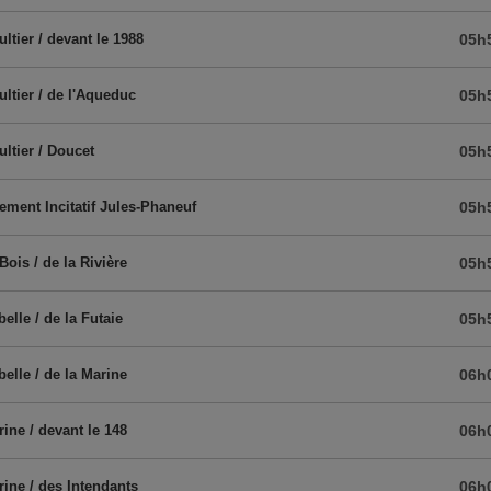
ltier / devant le 1988
05h
ltier / de l'Aqueduc
05h
ltier / Doucet
05h
ement Incitatif Jules-Phaneuf
05h
Bois / de la Rivière
05h
belle / de la Futaie
05h
belle / de la Marine
06h
rine / devant le 148
06h
rine / des Intendants
06h