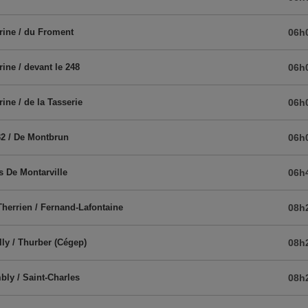
rine / du Froment
06h
rine / devant le 248
06h
rine / de la Tasserie
06h
32 / De Montbrun
06h
 De Montarville
06h
herrien / Fernand-Lafontaine
08h
lly / Thurber (Cégep)
08h
ly / Saint-Charles
08h