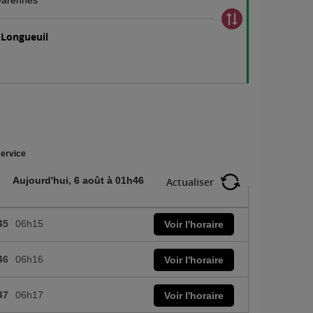
 Varennes
 Longueuil
ervice
Aujourd'hui, 6 août à 01h46
Actualiser
45
06h15
Voir l'horaire
46
06h16
Voir l'horaire
47
06h17
Voir l'horaire