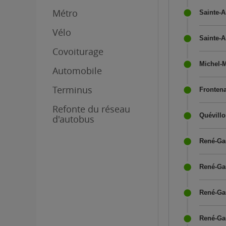
Métro
Sainte-A
Vélo
Sainte-A
Covoiturage
Michel-M
Automobile
Terminus
Frontena
Refonte du réseau
Quévillo
d'autobus
René-Ga
René-Gau
René-Gau
René-Gau