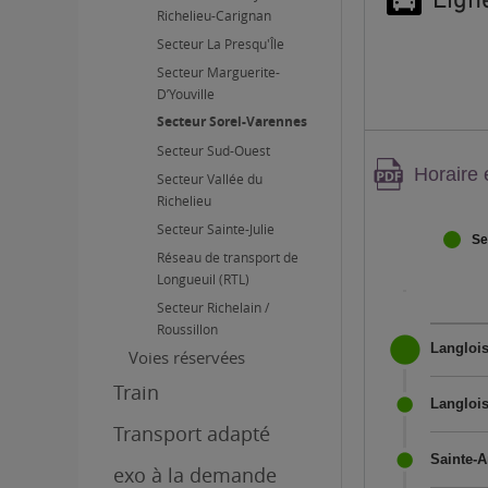
Richelieu-Carignan
Secteur La Presqu'Île
Secteur Marguerite-
D’Youville
Secteur Sorel-Varennes
Secteur Sud-Ouest
Attenti
Horaire 
Secteur Vallée du
conten
Richelieu
PDF,
Secteur Sainte-Julie
Se
Réseau de transport de
Longueuil (RTL)
Secteur Richelain /
Roussillon
Langlois
Voies réservées
Train
Langlois
Transport adapté
Sainte-A
exo à la demande