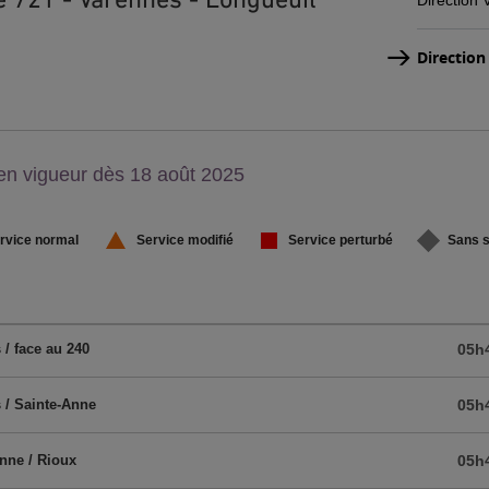
Direction
Direction
on,
en vigueur dès 18 août 2025
u
rvice normal
Service modifié
Service perturbé
Sans s
 / face au 240
05h
 / Sainte-Anne
05h
nne / Rioux
05h