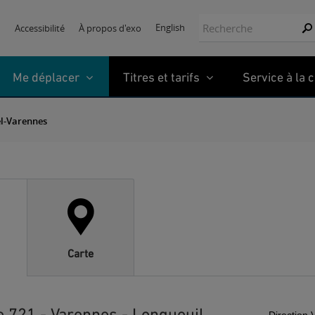
Recherche:
English
Accessibilité
À propos d'exo
Re
Me déplacer
Titres et tarifs
Service à la c
el-Varennes
Carte
e 721 - Varennes - Longueuil