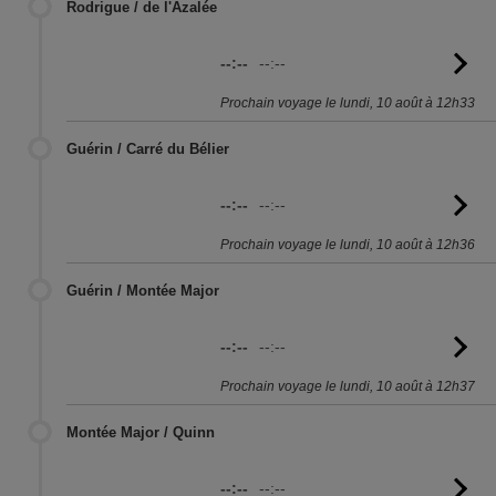
Rodrigue / de l'Azalée
--:--
--:--
Vo
l'
Prochain voyage le lundi, 10 août à 12h33
Guérin / Carré du Bélier
--:--
--:--
Vo
l'
Prochain voyage le lundi, 10 août à 12h36
Guérin / Montée Major
--:--
--:--
Vo
l'
Prochain voyage le lundi, 10 août à 12h37
Montée Major / Quinn
--:--
--:--
Vo