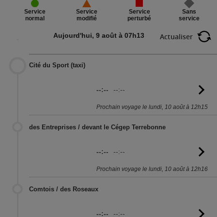
Service
Sans
Service
Service
perturbé
service
normal
modifié
Aujourd'hui, 9 août à 07h13
Actualiser
Cité du Sport (taxi)
--:--
--:--
Vo
l'
Prochain voyage le lundi, 10 août à 12h15
des Entreprises / devant le Cégep Terrebonne
--:--
--:--
Vo
l'
Prochain voyage le lundi, 10 août à 12h16
Comtois / des Roseaux
--:--
--:--
Vo