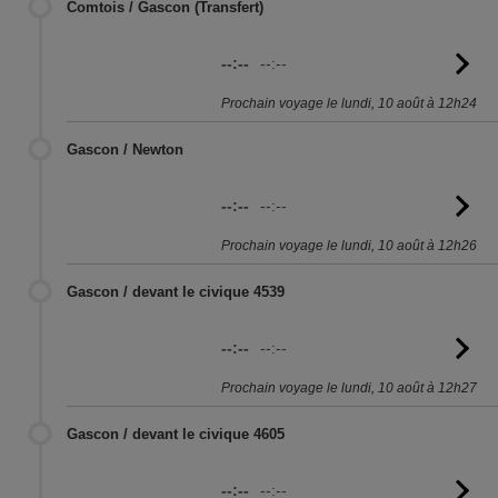
Comtois / Gascon (Transfert)
--:--
--:--
Vo
l'
Prochain voyage le lundi, 10 août à 12h24
Gascon / Newton
--:--
--:--
Vo
l'
Prochain voyage le lundi, 10 août à 12h26
Gascon / devant le civique 4539
--:--
--:--
Vo
l'
Prochain voyage le lundi, 10 août à 12h27
Gascon / devant le civique 4605
--:--
--:--
Vo