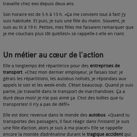
travaille chez exo depuis deux ans.
Son horaire est de 5 h à 13 h. «Ça me convient tout à fait! J’y
suis habituée. Et puis, je suis une fille du matin. Souvent, je
suis au lit à 19 h. Petites, mes filles me faisaient remarquer que
je me couchais plus tôt qu’elles!» se rappelle-t-elle en riant.
Un métier au cœur de l’action
Elle a longtemps été répartitrice pour des
entreprises de
transport
. «Chez mon dernier employeur, je faisais tout: je
gérais les répartitions, les autobus nolisés, je répondais aux
appels le soir et les week-ends. C’était beaucoup. Quand je suis
partie, j’ai travaillé dans le transport de marchandises. Ça a
duré deux mois! Je n’ai pas aimé ça. C’est des boîtes que tu
transportes! Il n’y a pas de défi!»
Elle est donc revenue dans le monde des
autobus
. «Quand tu
transportes des passagers, Il faut réagir dans l’instant! Je suis
une fille d’action, alors je suis à ma place!» Elle se rappelle
encore la montée d’adrénaline durant le
tragique accident
qui