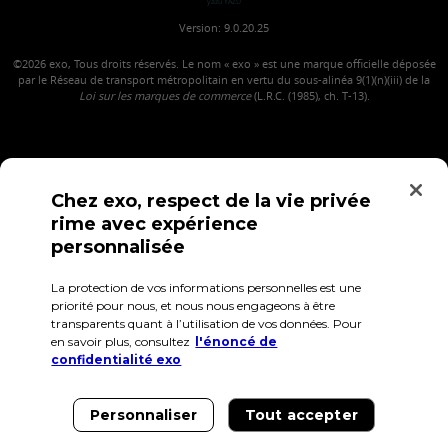
yazu YAZU
Version: 9.0.20.25
©2026
exo, Tous droits réservés. Le nom « exo » est une marque officielle déposée
par le Réseau de transport métropolitain en vertu du sous-alinéa 9(1)(n)(iii) de la
Loi sur les marques de commerce
(L.R.C. (1985), ch. T-13).
Chez exo, respect de la vie privée
rime avec expérience
personnalisée
La protection de vos informations personnelles est une
Confidentialité
Conditions d'utilisation
Accès employés
priorité pour nous, et nous nous engageons à être
transparents quant à l’utilisation de vos données. Pour
en savoir plus, consultez
l'énoncé de
confidentialité exo
Personnaliser
Tout accepter