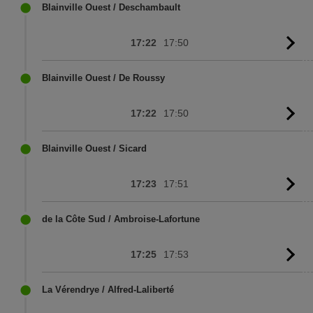
sc
Blainville Ouest / Deschambault
17:22
17:50
G
to
sc
Blainville Ouest / De Roussy
17:22
17:50
G
to
sc
Blainville Ouest / Sicard
17:23
17:51
G
to
sc
de la Côte Sud / Ambroise-Lafortune
17:25
17:53
G
to
sc
La Vérendrye / Alfred-Laliberté