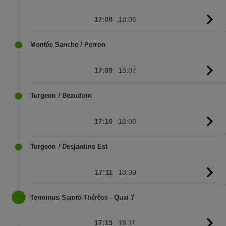
17:08
18:06
G
to
sc
Montée Sanche / Perron
17:09
18:07
G
to
sc
Turgeon / Beaudoin
17:10
18:08
G
to
sc
Turgeon / Desjardins Est
17:11
18:09
G
to
sc
Terminus Sainte-Thérèse - Quai 7
17:13
18:11
G