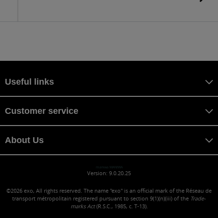
to
sc
Useful links
Customer service
About Us
maniwa MANIWA
Version: 9.0.20.25
©2026
exo, All rights reserved. The name "exo" is an official mark of the Réseau de
transport métropolitain registered pursuant to section 9(1)(n)(iii) of the
Trade-
marks Act
(R.S.C., 1985, c. T-13).