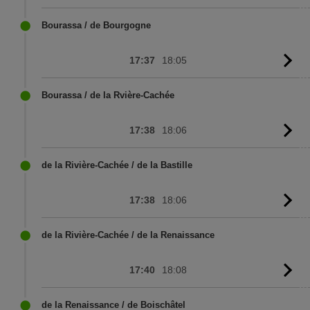
to
sc
Bourassa / de Bourgogne
17:37
18:05
G
to
sc
Bourassa / de la Rvière-Cachée
17:38
18:06
G
to
sc
de la Rivière-Cachée / de la Bastille
17:38
18:06
G
to
sc
de la Rivière-Cachée / de la Renaissance
17:40
18:08
G
to
sc
de la Renaissance / de Boischâtel