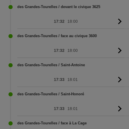
sc
des Grandes-Tourelles / devant le civique 3625
17:32
18:00
G
to
sc
des Grandes-Tourelles / face au civique 3600
17:32
18:00
G
to
sc
des Grandes-Tourelles / Saint-Antoine
17:33
18:01
G
to
sc
des Grandes-Tourelles / Saint-Honoré
17:33
18:01
G
to
sc
des Grandes-Tourelles / face à La Cage