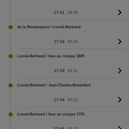
17:41
18:09
G
to
sc
de la Renaissance / Lionel-Bertrand
17:42
18:10
G
to
sc
Lionel-Bertrand / face au civique 1805
17:43
18:11
G
to
sc
Lionel-Bertrand / Jean-Charles-Bonenfant
17:44
18:12
G
to
sc
Lionel-Bertrand / face au civique 1755
17:45
18:13