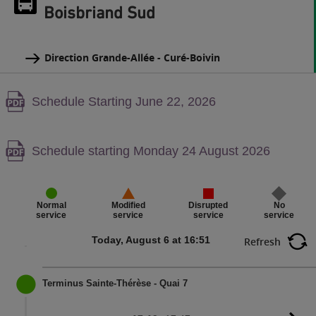
Boisbriand Sud
Direction Grande-Allée - Curé-Boivin
Warning,
Schedule Starting June 22, 2026
PDF
content,
Warning,
Schedule starting Monday 24 August 2026
PDF
content,
Disrupted
No
Normal
Modified
service
service
service
service
Today, August 6 at 16:51
Refresh
Terminus Sainte-Thérèse - Quai 7