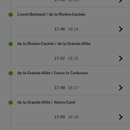
G
to
sc
Lionel-Bertrand / de la Rivière-Cachée
17:46
18:14
G
to
sc
de la Rivière-Cachée / de la Grande-Allée
17:47
18:15
G
to
sc
de la Grande-Allée / Cours le Corbusier
17:49
18:17
G
to
sc
de la Grande-Allée / Alexis-Carel
17:50
18:18
G
to