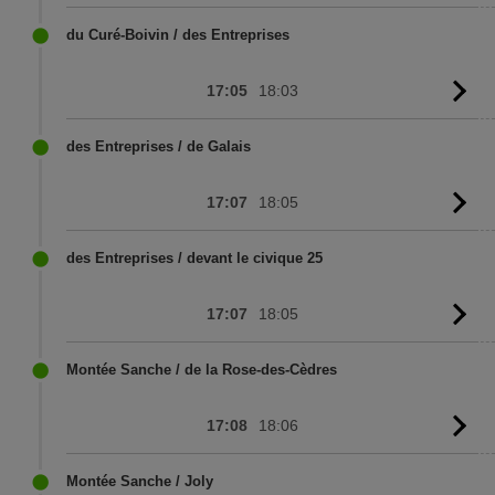
to
sc
du Curé-Boivin / des Entreprises
17:05
18:03
G
to
sc
des Entreprises / de Galais
17:07
18:05
G
to
sc
des Entreprises / devant le civique 25
17:07
18:05
G
to
sc
Montée Sanche / de la Rose-des-Cèdres
17:08
18:06
G
to
sc
Montée Sanche / Joly