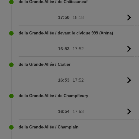
sc
de la Grande-Allée / de Châteauneuf
17:50
18:18
G
to
sc
de la Grande-Allée / devant le civique 999 (Aréna)
16:53
17:52
G
to
sc
de la Grande-Allée / Cartier
16:53
17:52
G
to
sc
de la Grande-Allée / de Champfleury
16:54
17:53
G
to
sc
de la Grande-Allée / Champlain