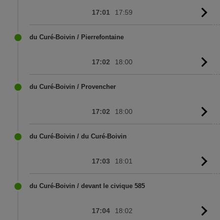
17:01
17:59
G
to
sc
du Curé-Boivin / Pierrefontaine
17:02
18:00
G
to
sc
du Curé-Boivin / Provencher
17:02
18:00
G
to
sc
du Curé-Boivin / du Curé-Boivin
17:03
18:01
G
to
sc
du Curé-Boivin / devant le civique 585
17:04
18:02
G