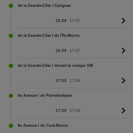
sc
de la Grande-Côte / Carignan
16:58
17:57
G
to
sc
de la Grande-Côte / de l'Île-Morris
16:59
17:57
G
to
sc
de la Grande-Côte / devant le civique 108
17:00
17:58
G
to
sc
6e Avenue / de Pierrefontaine
17:00
17:59
G
to
sc
6e Avenue / du Curé-Boivin