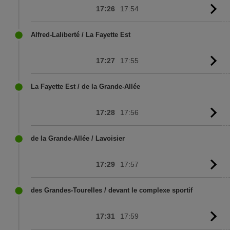
17:26
17:54
G
to
sc
Alfred-Laliberté / La Fayette Est
17:27
17:55
G
to
sc
La Fayette Est / de la Grande-Allée
17:28
17:56
G
to
sc
de la Grande-Allée / Lavoisier
17:29
17:57
G
to
sc
des Grandes-Tourelles / devant le complexe sportif
17:31
17:59
G
to