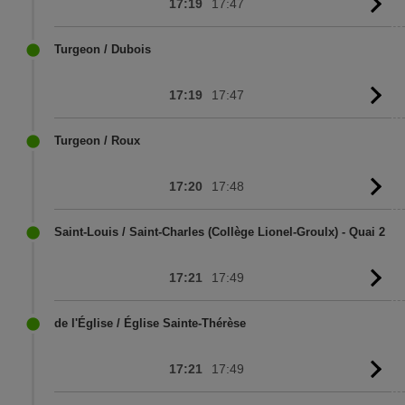
17:19
17:47
G
to
sc
Turgeon / Dubois
17:19
17:47
G
to
sc
Turgeon / Roux
17:20
17:48
G
to
sc
Saint-Louis / Saint-Charles (Collège Lionel-Groulx) - Quai 2
17:21
17:49
G
to
sc
de l'Église / Église Sainte-Thérèse
17:21
17:49
G
to