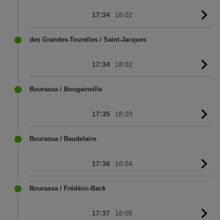
17:34
18:02
G
to
sc
des Grandes-Tourelles / Saint-Jacques
17:34
18:02
G
to
sc
Bourassa / Bougainville
17:35
18:03
G
to
sc
Bourassa / Baudelaire
17:36
18:04
G
to
sc
Bourassa / Frédéric-Back
17:37
18:05
G