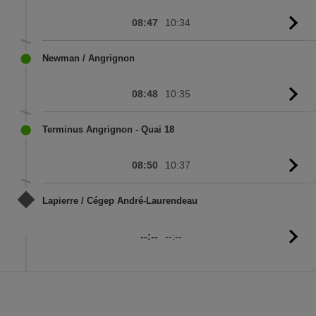
08:47
10:34
G
to
sc
Newman / Angrignon
08:48
10:35
G
to
sc
Terminus Angrignon - Quai 18
08:50
10:37
G
to
sc
Lapierre / Cégep André-Laurendeau
--:--
--:--
G
to
sc