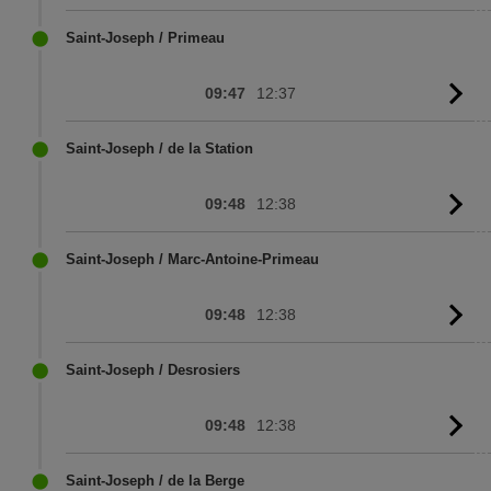
to
sc
Saint-Joseph / Primeau
09:47
12:37
G
to
sc
Saint-Joseph / de la Station
09:48
12:38
G
to
sc
Saint-Joseph / Marc-Antoine-Primeau
09:48
12:38
G
to
sc
Saint-Joseph / Desrosiers
09:48
12:38
G
to
sc
Saint-Joseph / de la Berge