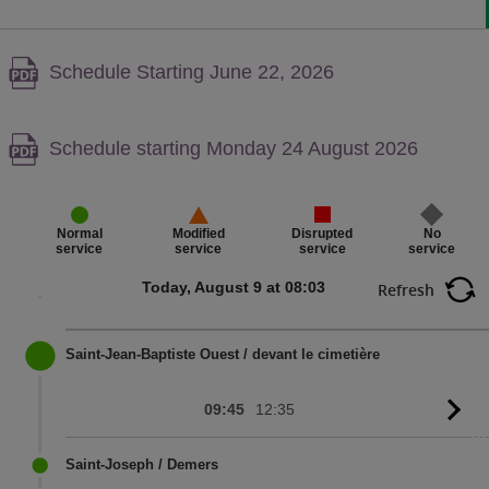
Warning,
Schedule Starting June 22, 2026
PDF
content,
Warning,
Schedule starting Monday 24 August 2026
PDF
content,
Disrupted
No
Normal
Modified
service
service
service
service
Today, August 9 at 08:03
Refresh
Saint-Jean-Baptiste Ouest / devant le cimetière
09:45
12:35
G
to
sc
Saint-Joseph / Demers