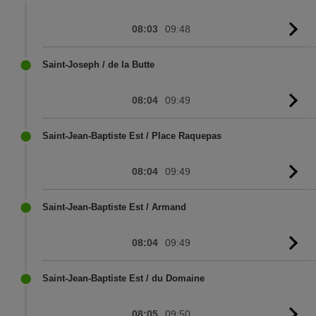
08:03
09:48
G
to
sc
Saint-Joseph / de la Butte
08:04
09:49
G
to
sc
Saint-Jean-Baptiste Est / Place Raquepas
08:04
09:49
G
to
sc
Saint-Jean-Baptiste Est / Armand
08:04
09:49
G
to
sc
Saint-Jean-Baptiste Est / du Domaine
08:05
09:50
G