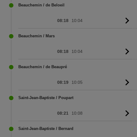
sc
Beauchemin / de Beloeil
08:18
10:04
G
to
sc
Beauchemin / Mars
08:18
10:04
G
to
sc
Beauchemin / de Beaupré
08:19
10:05
G
to
sc
Saint-Jean-Baptiste / Poupart
08:21
10:08
G
to
sc
Saint-Jean-Baptiste / Bernard