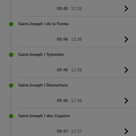
09:45
12:35
G
to
sc
Saint-Joseph / de la Ferme
09:46
12:36
G
to
sc
Saint-Joseph / Sylvestre
09:46
12:36
G
to
sc
Saint-Joseph / Desrochers
09:46
12:36
G
to
sc
Saint-Joseph / des Copains
09:47
12:37
G