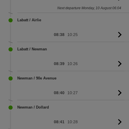
to
Next departure Monday, 10 August 06:04
sc
Labatt / Airlie
08:38
10:25
G
to
sc
Labatt / Newman
08:39
10:26
G
to
sc
Newman / 90e Avenue
08:40
10:27
G
to
sc
Newman / Dollard
08:41
10:28
G
to