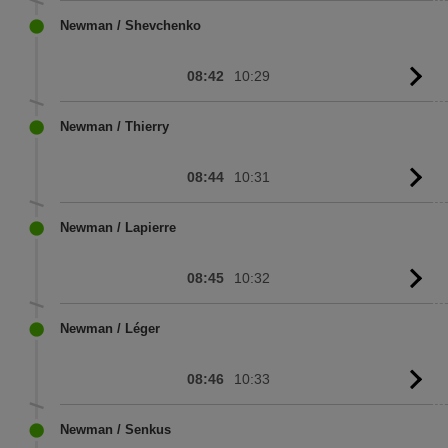
sc
Newman / Shevchenko
08:42
10:29
G
to
sc
Newman / Thierry
08:44
10:31
G
to
sc
Newman / Lapierre
08:45
10:32
G
to
sc
Newman / Léger
08:46
10:33
G
to
sc
Newman / Senkus