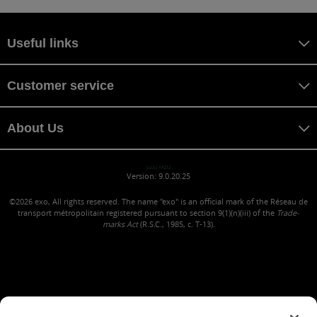
Useful links
Customer service
About Us
yazu YAZU
Version: 9.0.20.25
©2026
exo, All rights reserved. The name "exo" is an official mark of the Réseau de
transport métropolitain registered pursuant to section 9(1)(n)(iii) of the
Trade-
marks Act
(R.S.C., 1985, c. T-13).