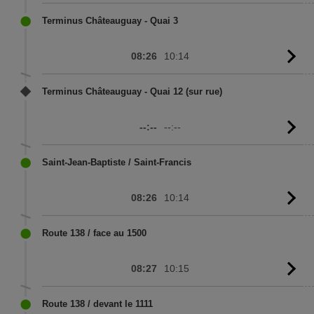
to
sc
Terminus Châteauguay - Quai 3
08:26
10:14
G
to
sc
Terminus Châteauguay - Quai 12 (sur rue)
--:--
--:--
G
to
sc
Saint-Jean-Baptiste / Saint-Francis
08:26
10:14
G
to
sc
Route 138 / face au 1500
08:27
10:15
G
to
sc
Route 138 / devant le 1111