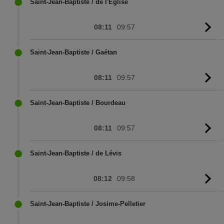
Saint-Jean-Baptiste / de l'Église
08:11
09:57
G
to
sc
Saint-Jean-Baptiste / Gaétan
08:11
09:57
G
to
sc
Saint-Jean-Baptiste / Bourdeau
08:11
09:57
G
to
sc
Saint-Jean-Baptiste / de Lévis
08:12
09:58
G
to
sc
Saint-Jean-Baptiste / Josime-Pelletier