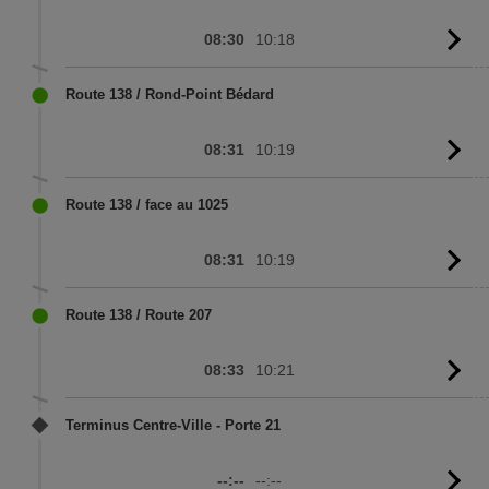
08:30
10:18
G
to
sc
Route 138 / Rond-Point Bédard
08:31
10:19
G
to
sc
Route 138 / face au 1025
08:31
10:19
G
to
sc
Route 138 / Route 207
08:33
10:21
G
to
sc
Terminus Centre-Ville - Porte 21
--:--
--:--
G