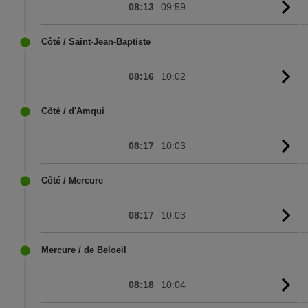
08:13
09:59
G
to
sc
Côté / Saint-Jean-Baptiste
08:16
10:02
G
to
sc
Côté / d'Amqui
08:17
10:03
G
to
sc
Côté / Mercure
08:17
10:03
G
to
sc
Mercure / de Beloeil
08:18
10:04
G
to