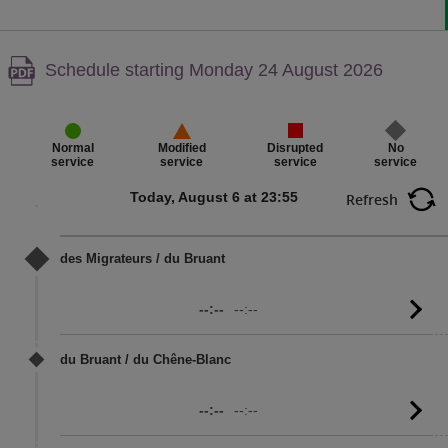
Warning,
Schedule starting Monday 24 August 2026
PDF
content,
Disrupted
No
Normal
Modified
service
service
service
service
Today, August 6 at 23:55
Refresh
des Migrateurs / du Bruant
--:--
--:--
G
to
sc
du Bruant / du Chêne-Blanc
--:--
--:--
G
to