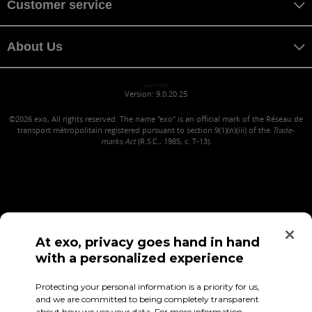
Customer service
About Us
yazu YAZU
Version: 9.0.20.25
©2026
exo, All rights reserved. The name "exo" is an official mark of the Réseau de
transport métropolitain registered pursuant to section 9(1)(n)(iii) of the
Trade-
marks Act
(R.S.C., 1985, c. T-13).
At exo, privacy goes hand in hand
with a personalized experience
Confidentiality (in French)
Terms of use
Employee Access
Protecting your personal information is a priority for us,
and we are committed to being completely transparent
about how we use your data. For more information,