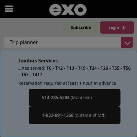
Open
menu
Subscribe
Login
Taxibus Services
Lines served:
T6 - T12 - T13 - T15 - T24 - T26 - T55 - T56
- T57 - T417
Reservation required at least 1 hour in advance
514-285-5284
(Montreal)
Montreal
1-833-891-1268
(outside of
)