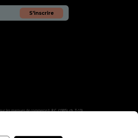
S'inscrire
 sur les marques de commerce
(L.R.C. (1985), ch. T-13).