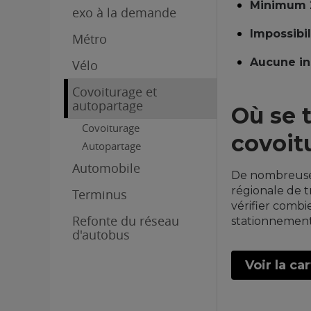
Minimum 
exo à la demande
Impossibil
Métro
Aucune in
Vélo
Covoiturage et
autopartage
Où se 
Covoiturage
covoit
Autopartage
Automobile
De nombreuses 
régionale de t
Terminus
vérifier combi
Refonte du réseau
stationnements 
d'autobus
Voir la ca