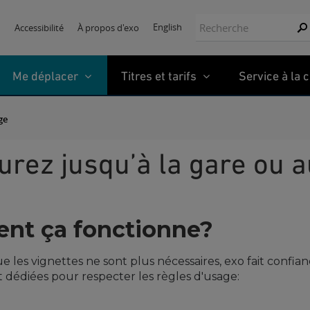
Recherche:
English
Accessibilité
À propos d'exo
Re
Me déplacer
Titres et tarifs
Service à la c
ge
turez jusqu’à la gare ou 
nt ça fonctionne?
 les vignettes ne sont plus nécessaires, exo fait confian
 dédiées pour respecter les règles d'usage: