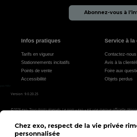
Abonnez-vous à l’in
Infos pratiques
Service à la 
Tarifs en vigueur
Contactez-nous
Stationnements incitatifs
Avis à la clientè
Points de vente
Foire aux quest
Accessibilité
Objets perdus
yazu YAZU
Version: 9.0.20.25
©2026
exo, Tous droits réservés. Le nom « exo » est une marque officielle déposé
Chez exo, respect de la vie privée ri
personnalisée