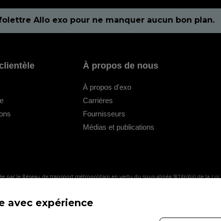
folettre Allo exo pour ne manquer aucun bon plan.
clientèle
À propos de nous
À propos d'exo
le
Carrières
ions
Fournisseurs
Médias et publications
e par le Réseau de transport métropolitain en vertu du sous-alinéa 9(1)(n)(iii) de la
Loi
me avec expérience