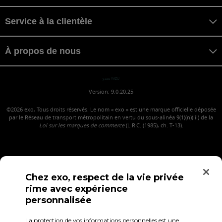
Service à la clientèle
À propos de nous
yazu YAZU
Version: 9.0.20.25
©2026
exo, Tous droits réservés. Le nom « exo » est une marque officielle déposée
par le Réseau de transport métropolitain en vertu du sous-alinéa 9(1)(n)(iii) de la
Loi sur les marques de commerce
(L.R.C. (1985), ch. T-13).
Chez exo, respect de la vie privée
rime avec expérience
personnalisée
La protection de vos informations personnelles est une