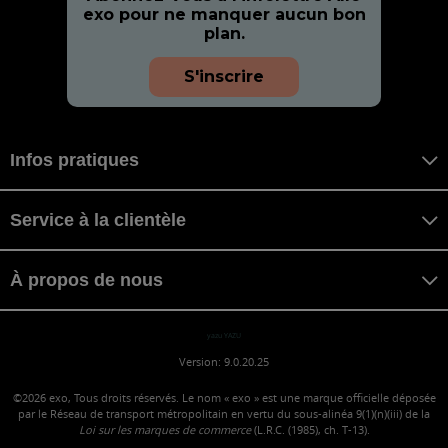
exo pour ne manquer aucun bon
plan.
S'inscrire
Infos pratiques
Service à la clientèle
À propos de nous
yazu YAZU
Version: 9.0.20.25
©2026
exo, Tous droits réservés. Le nom « exo » est une marque officielle déposée
par le Réseau de transport métropolitain en vertu du sous-alinéa 9(1)(n)(iii) de la
Loi sur les marques de commerce
(L.R.C. (1985), ch. T-13).