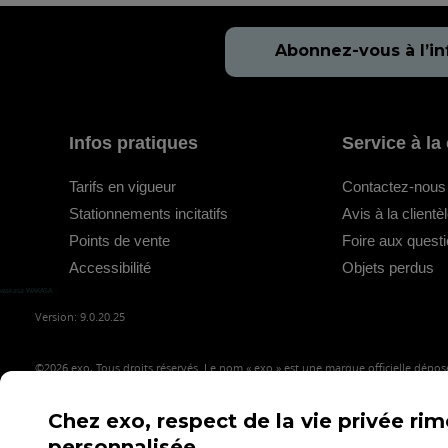
Abonnez-vous à l’in
Infos pratiques
Service à la 
Tarifs en vigueur
Contactez-nous
Stationnements incitatifs
Avis à la clientè
Points de vente
Foire aux quest
Accessibilité
Objets perdus
wakasa WAKASA
Version: 9.0.20.25
©2026
exo, Tous droits réservés. Le nom « exo » est une marque officielle déposé
Chez exo, respect de la vie privée ri
personnalisée