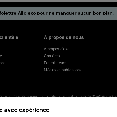
folettre Allo exo pour ne manquer aucun bon plan.
clientèle
À propos de nous
À propos d'exo
le
Carrières
ions
Fournisseurs
Médias et publications
e par le Réseau de transport métropolitain en vertu du sous-alinéa 9(1)(n)(iii) de la
Loi
me avec expérience