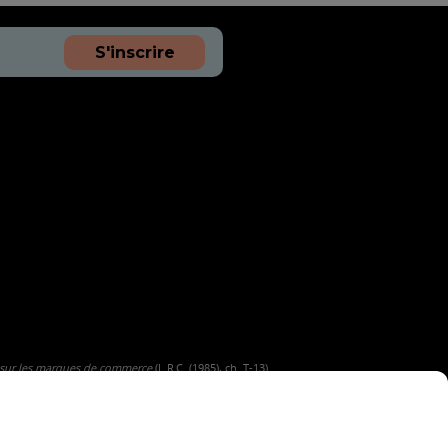
S'inscrire
 sur les marques de commerce
(L.R.C. (1985), ch. T-13).