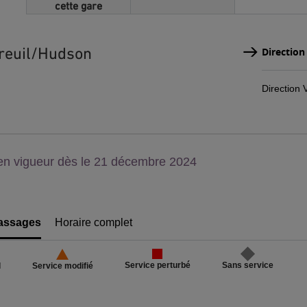
cette gare
reuil/Hudson
Direction 
Direction 
on,
en vigueur dès le 21 décembre 2024
u
assages
Horaire complet
Service perturbé
Sans service
l
Service modifié