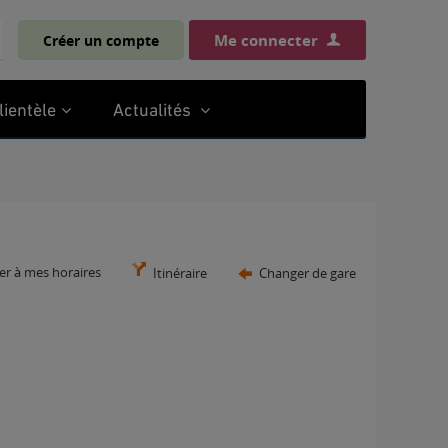
Me connecter
Créer un compte
chercher
lientèle
Actualités
er à mes horaires
Itinéraire
Changer de gare