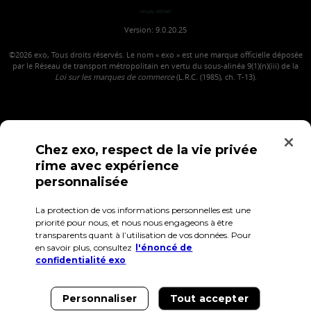
misaki MISAKI
Version: 9.0.20.25
©2026
exo, Tous droits réservés. Le nom « exo » est une marque officielle déposée
par le Réseau de transport métropolitain en vertu du sous-alinéa 9(1)(n)(iii) de la
Loi sur les marques de commerce
(L.R.C. (1985), ch. T-13).
Chez exo, respect de la vie privée
rime avec expérience
personnalisée
La protection de vos informations personnelles est une
Confidentialité
Conditions d'utilisation
Accès employés
priorité pour nous, et nous nous engageons à être
transparents quant à l’utilisation de vos données. Pour
en savoir plus, consultez
l'énoncé de
confidentialité exo
Personnaliser
Tout accepter