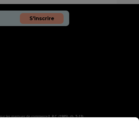
S'inscrire
tion du terminus Mansfield au centre-ville de
 sur les marques de commerce
(L.R.C. (1985), ch. T-13).
atif Châteauguay)