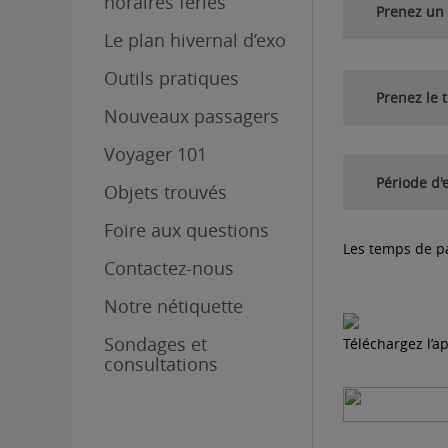
horaires fériés
Prenez un 
Le plan hivernal d’exo
Outils pratiques
Lignes empru
Prenez le t
Nouveaux passagers
8 lignes 
Voyager 101
Autobus emp
Période d'
Plusieurs
Objets trouvés
Durant la
Circuits
Lucien-L’A
Foire aux questions
Une fois 
Les temps de p
Nous invitons
Contactez-nous
01 – exo Ha
l’extérieur
juin inclus
le pont Merci
Notre nétiquette
Voir les hora
01 – exo Su
Du 26 au 28 
Sondages et
Téléchargez l’a
vous remettr
consultations
22 – exo Su
La gratuit
Cette car
23 – exo Su
Laurent e