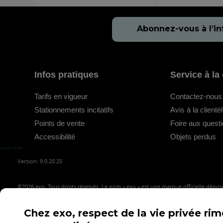
25 – exo Su
Abonnez-vous à l’in
31 – exo Su
32 – exo Su
Infos pratiques
Service à la 
98 – exo Su
Tarifs en vigueur
Contactez-nous
Voir les hora
Stationnements incitatifs
Avis à la clientè
2 circuit
Points de vente
Foire aux quest
Accessibilité
Objets perdus
Autobus emp
misaki MISAKI
Montréal
Version: 9.0.20.25
Circuits
©2026
exo, Tous droits réservés. Le nom « exo » est une marque officielle déposé
01 – exo Ha
Chez exo, respect de la vie privée ri