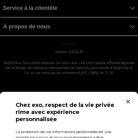
Service à la clientèle
À propos de nous
misaki MISAKI
Version: 9.0.20.25
©2026
exo, Tous droits réservés. Le nom « exo » est une marque officielle déposée
par le Réseau de transport métropolitain en vertu du sous-alinéa 9(1)(n)(iii) de la
Loi sur les marques de commerce
(L.R.C. (1985), ch. T-13).
Chez exo, respect de la vie privée
rime avec expérience
personnalisée
La protection de vos informations personnelles est une
Confidentialité
Conditions d'utilisation
Accès employés
priorité pour nous, et nous nous engageons à être