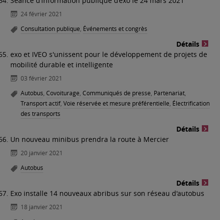
Séance d’information publique d’exo le 24 mars 2021
24 février 2021
Consultation publique
,
Événements et congrès
Détails
exo et IVEO s'unissent pour le développement de projets de
mobilité durable et intelligente
03 février 2021
Autobus
,
Covoiturage
,
Communiqués de presse
,
Partenariat
,
Transport actif
,
Voie réservée et mesure préférentielle
,
Électrification
des transports
Détails
Un nouveau minibus prendra la route à Mercier
20 janvier 2021
Autobus
Détails
Exo installe 14 nouveaux abribus sur son réseau d'autobus
18 janvier 2021