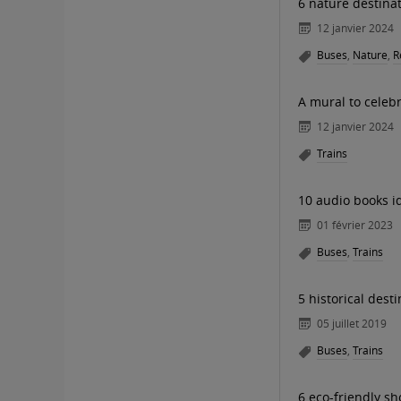
6 nature destina
12 janvier 2024
Buses
,
Nature
,
R
A mural to celebr
12 janvier 2024
Trains
10 audio books i
01 février 2023
Buses
,
Trains
5 historical dest
05 juillet 2019
Buses
,
Trains
6 eco-friendly s