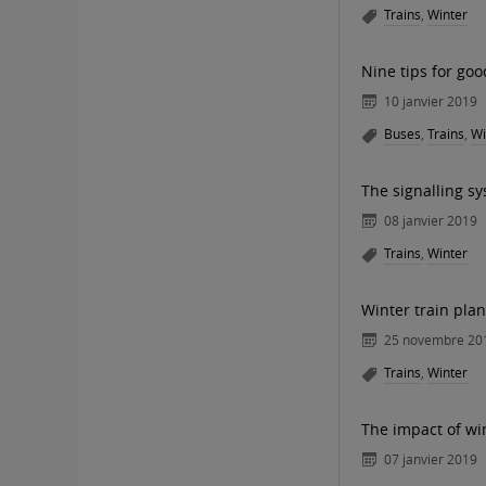
Trains
,
Winter
Nine tips for goo
10 janvier 2019
Buses
,
Trains
,
Wi
The signalling s
08 janvier 2019
Trains
,
Winter
Winter train plan:
25 novembre 20
Trains
,
Winter
The impact of win
07 janvier 2019