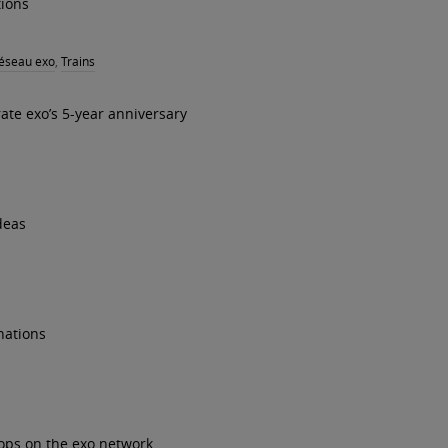
tions
éseau exo
,
Trains
ate exo’s 5-year anniversary
deas
inations
hops on the exo network