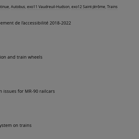
tinue
,
Autobus
,
exo11 Vaudreuil-Hudson
,
exo12 Saint-Jérôme
,
Trains
ement de l’accessibilité 2018-2022
tion and train wheels
n issues for MR-90 railcars
system on trains