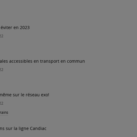
 éviter en 2023
22
rnales accessibles en transport en commun
22
, même sur le réseau exo!
22
rains
ns sur la ligne Candiac