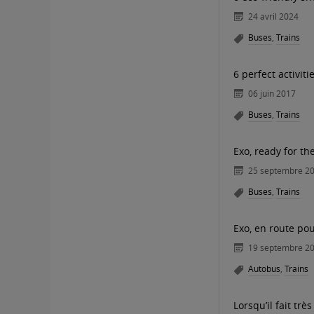
24 avril 2024
Buses
,
Trains
6 perfect activit
06 juin 2017
Buses
,
Trains
Exo, ready for th
25 septembre 2
Buses
,
Trains
Exo, en route po
19 septembre 2
Autobus
,
Trains
Lorsqu’il fait très