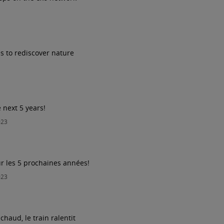
ies to rediscover nature
e next 5 years!
023
ur les 5 prochaines années!
023
 chaud, le train ralentit