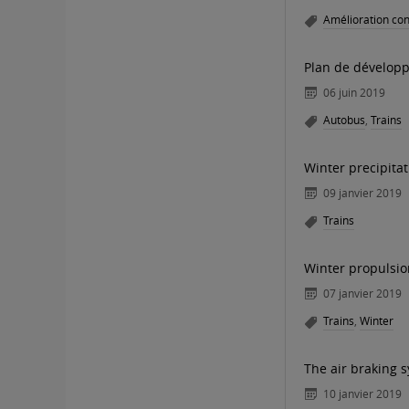
Amélioration con
Plan de développ
06 juin 2019
Autobus
,
Trains
Winter precipita
09 janvier 2019
Trains
Winter propulsio
07 janvier 2019
Trains
,
Winter
The air braking 
10 janvier 2019