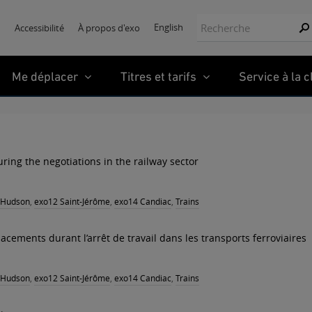
Recherche:
English
Accessibilité
À propos d'exo
Re
Me déplacer
Titres et tarifs
Service à la c
uring the negotiations in the railway sector
-Hudson
,
exo12 Saint-Jérôme
,
exo14 Candiac
,
Trains
lacements durant l’arrêt de travail dans les transports ferroviaires
-Hudson
,
exo12 Saint-Jérôme
,
exo14 Candiac
,
Trains